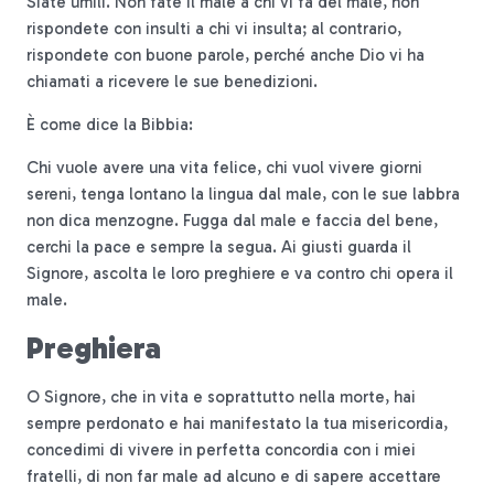
Siate umili. Non fate il male a chi vi fa del male, non
rispondete con insulti a chi vi insulta; al contrario,
rispondete con buone parole, perché anche Dio vi ha
chiamati a ricevere le sue benedizioni.
È come dice la Bibbia:
Chi vuole avere una vita felice, chi vuol vivere giorni
sereni, tenga lontano la lingua dal male, con le sue labbra
non dica menzogne. Fugga dal male e faccia del bene,
cerchi la pace e sempre la segua. Ai giusti guarda il
Signore, ascolta le loro preghiere e va contro chi opera il
male.
Preghiera
O Signore, che in vita e soprattutto nella morte, hai
sempre perdonato e hai manifestato la tua misericordia,
concedimi di vivere in perfetta concordia con i miei
fratelli, di non far male ad alcuno e di sapere accettare