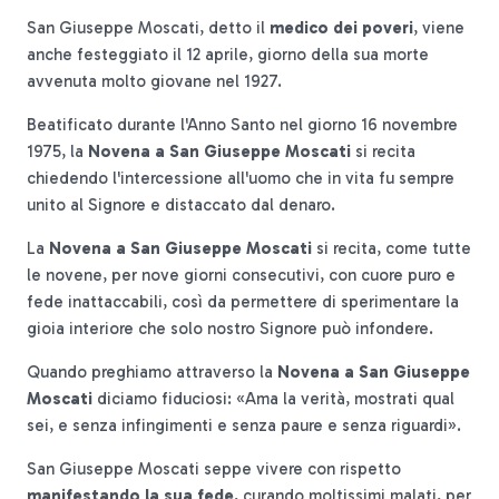
San Giuseppe Moscati, detto il
medico dei poveri
, viene
anche festeggiato il 12 aprile, giorno della sua morte
avvenuta molto giovane nel 1927.
Beatificato durante l'Anno Santo nel giorno 16 novembre
1975, la
Novena a San Giuseppe Moscati
si recita
chiedendo l'intercessione all'uomo che in vita fu sempre
unito al Signore e distaccato dal denaro.
La
Novena a San Giuseppe Moscati
si recita, come tutte
le novene, per nove giorni consecutivi, con cuore puro e
fede inattaccabili, così da permettere di sperimentare la
gioia interiore che solo nostro Signore può infondere.
Quando preghiamo attraverso la
Novena a San Giuseppe
Moscati
diciamo fiduciosi: «Ama la verità, mostrati qual
sei, e senza infingimenti e senza paure e senza riguardi».
San Giuseppe Moscati seppe vivere con rispetto
manifestando la sua fede
, curando moltissimi malati, per