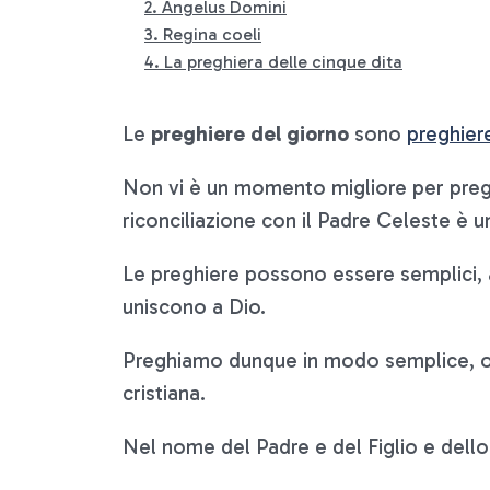
Angelus Domini
Regina coeli
La preghiera delle cinque dita
1. Pollice
2. Indice
Le
preghiere del giorno
sono
preghier
3. Medio
4. Anulare
Non vi è un momento migliore per prega
5. Mignolo
riconciliazione con il Padre Celeste è u
Le preghiere possono essere semplici, an
uniscono a Dio.
Preghiamo dunque in modo semplice, ogni
cristiana.
Nel nome del Padre e del Figlio e dello